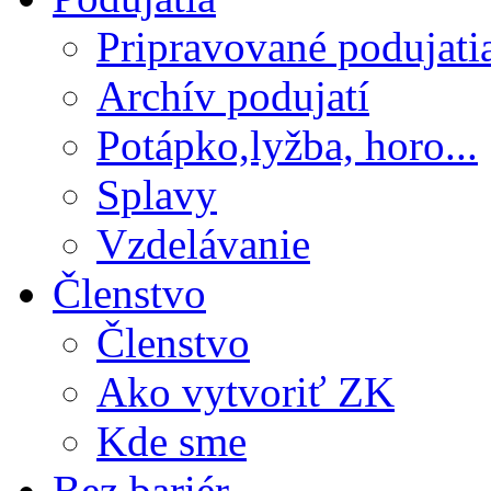
Pripravované podujati
Archív podujatí
Potápko,lyžba, horo...
Splavy
Vzdelávanie
Členstvo
Členstvo
Ako vytvoriť ZK
Kde sme
Bez bariér