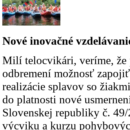
Nové inovačné vzdeláva
Milí telocvikári, veríme, ž
odbremení možnosť zapojiť
realizácie splavov so žiakmi
do platnosti nové usmerneni
Slovenskej republiky č. 49
výcviku a kurzu pohybových