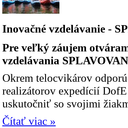
Inovačné vzdelávanie -
Pre veľký záujem otvára
vzdelávania SPLAVOVANIE 
Okrem telocvikárov odporú
realizátorov expedícií Dof
uskutočniť so svojimi žiakm
Čítať viac »