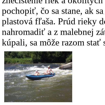
znečistenie riek a okolitýc
pochopiť, čo sa stane, ak s
plastová fľaša. Prúd rieky 
nahromadiť a z malebnej zát
kúpali, sa môže razom stať 