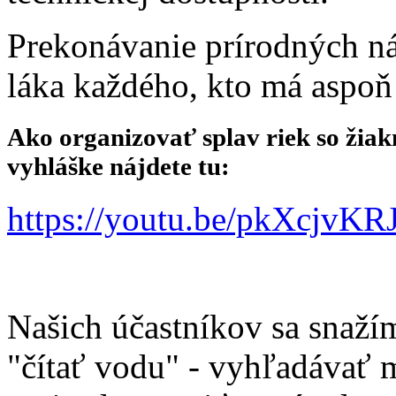
Prekonávanie prírodných ná
láka každého, kto má aspoň
Ako organizovať splav riek so ži
vyhláške nájdete tu:
https://youtu.be/pkXcjv
Našich účastníkov sa snažím
"čítať vodu" - vyhľadávať