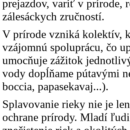
prejazdov, variť v prírode,
zálesáckych zručností.
V prírode vzniká kolektív, 
vzájomnú spoluprácu, čo up
umocňuje zážitok jednotli
vody dopĺňame pútavými ne
boccia, papasekavaj...).
Splavovanie rieky nie je len
ochrane prírody. Mladí ľudi