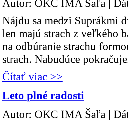
Autor: OKC IMA Šaľa | Dá
Nájdu sa medzi Suprákmi dva
len majú strach z veľkého 
na odbúranie strachu formou
strach. Nabudúce pokraču
Čítať viac >>
Leto plné radosti
Autor: OKC IMA Šaľa | Dá