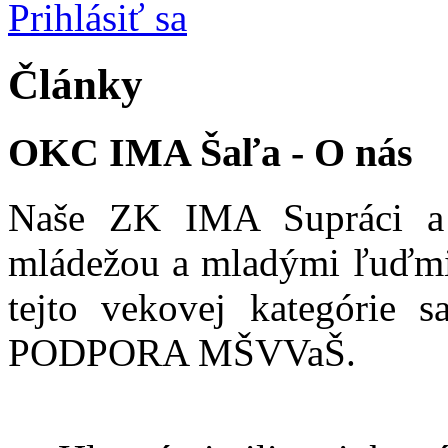
Prihlásiť sa
Články
OKC IMA Šaľa - O nás
Naše ZK IMA Supráci a 
mládežou a mladými ľuďmi 
tejto vekovej kategórie s
PODPORA MŠVVaŠ.