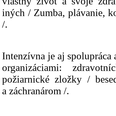
vlastný život a svoje zdr
iných / Zumba, plávanie, ko
/.
Intenzívna je aj spoluprác
organizáciami: zdravotní
požiarnické zložky / bese
a záchranárom /.