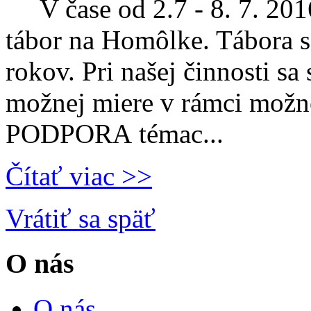
V čase od 2.7 - 8. 7. 2016
tábor na Homôlke. Tábora s
rokov. Pri našej činnosti s
možnej miere v rámci možno
PODPORA témac...
Čítať viac >>
Vrátiť sa späť
O nás
O nás