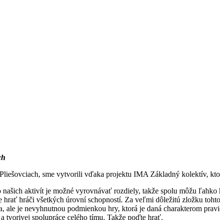
ch
Pliešovciach, sme vytvorili vďaka projektu IMA Základný kolektív, kt
 našich aktivít je možné vyrovnávať rozdiely, takže spolu môžu ľahko h
 hrať hráči všetkých úrovní schopností. Za veľmi dôležitú zložku toht
ca, ale je nevyhnutnou podmienkou hry, ktorá je daná charakterom pravid
 a tvorivej spolupráce celého tímu. Takže poďte hrať.