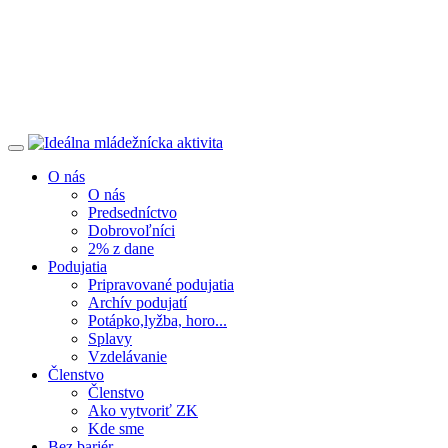
O nás
O nás
Predsedníctvo
Dobrovoľníci
2% z dane
Podujatia
Pripravované podujatia
Archív podujatí
Potápko,lyžba, horo...
Splavy
Vzdelávanie
Členstvo
Členstvo
Ako vytvoriť ZK
Kde sme
Bez bariér