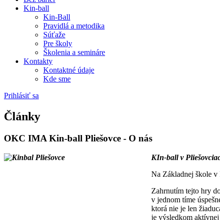
Kin-ball
Kin-Ball
Pravidlá a metodika
Súťaže
Pre školy
Školenia a semináre
Kontakty
Kontaktné údaje
Kde sme
Prihlásiť sa
Články
OKC IMA Kin-ball Pliešovce - O nás
KIn-ball v Pliešovcia
Na Základnej škole v 
Zahrnutím tejto hry do
v jednom tíme úspešne
ktorá nie je len žiadu
je výsledkom aktívnej