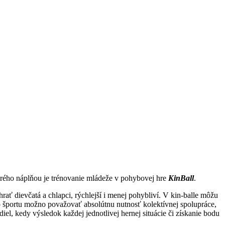
orého náplňou je trénovanie mládeže v pohybovej hre
KinBall
.
rať dievčatá a chlapci, rýchlejší i menej pohybliví. V kin-balle môžu
o športu možno považovať absolútnu nutnosť kolektívnej spolupráce,
iel, kedy výsledok každej jednotlivej hernej situácie či získanie bodu